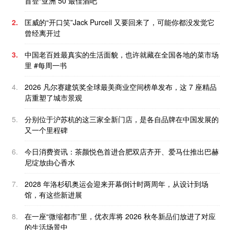
首登“亚洲 50 最佳酒吧”
2.
匡威的“开口笑”Jack Purcell 又要回来了，可能你都没发觉它
曾经离开过
3.
中国老百姓最真实的生活面貌，也许就藏在全国各地的菜市场
里 #每周一书
4.
2026 凡尔赛建筑奖全球最美商业空间榜单发布，这 7 座精品
店重塑了城市景观
5.
分别位于沪苏杭的这三家全新门店，是各自品牌在中国发展的
又一个里程碑
6.
今日消费资讯：茶颜悦色首进合肥双店齐开、爱马仕推出巴赫
尼绽放由心香水
7.
2028 年洛杉矶奥运会迎来开幕倒计时两周年，从设计到场
馆，有这些新进展
8.
在一座“微缩都市”里，优衣库将 2026 秋冬新品们放进了对应
的生活场景中