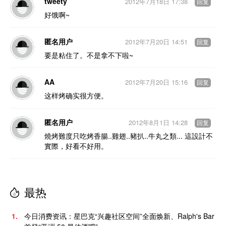
tweety
2012年7月18日 17:38
回复
好饿啊~
匿名用户
2012年7月20日 14:51
回复
要是粘住了。不是拿不下啦~
AA
2012年7月20日 15:16
回复
这样烤确实很方便。
匿名用户
2012年8月1日 14:28
回复
燒烤難度只吃烤香腸..雞翅..豬扒..牛丸之類... 這設計不
實際，好看不好用。
最热
1.
今日消费资讯：星巴克“兴趣社区空间”全面焕新、Ralph's Bar