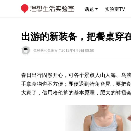
话题
实验室TV
出游的新装备，把餐桌穿
兔爸爸和兔闺女
// 2012年4月9日 08:50
春日出行固然开心，可各个景点人山人海、乌
手拿食物也不方便；即便退到犄角旮旯，要把
大家了，借用哈伦裤的基本原理，肥大的裤裆