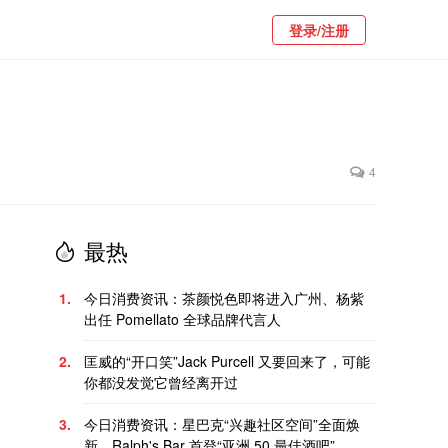
登录/注册
4
最热
1.
今日消费资讯：茶颜悦色即将进入广州、杨紫
出任 Pomellato 全球品牌代言人
2.
匡威的“开口笑”Jack Purcell 又要回来了，可能
你都没发觉它曾经离开过
3.
今日消费资讯：星巴克“兴趣社区空间”全面焕
新、Ralph's Bar 首登“亚洲 50 最佳酒吧”