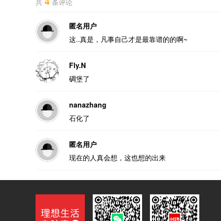
4
共
条评论
匿名用户
这..真是，凡事自己才是最靠谱的的啊~
Fly.N
碉堡了
nanazhang
石化了
匿名用户
现在的人真会想，这也想的出来