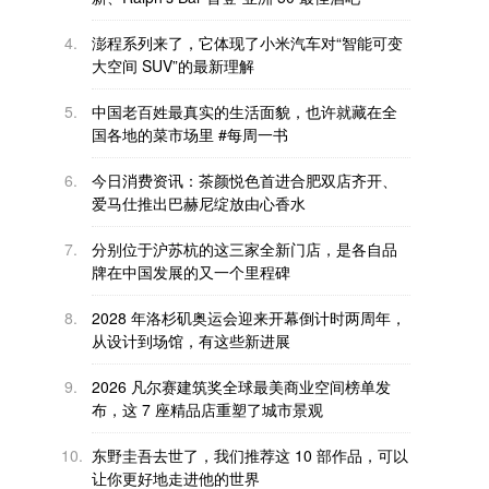
4.
澎程系列来了，它体现了小米汽车对“智能可变
大空间 SUV”的最新理解
5.
中国老百姓最真实的生活面貌，也许就藏在全
国各地的菜市场里 #每周一书
6.
今日消费资讯：茶颜悦色首进合肥双店齐开、
爱马仕推出巴赫尼绽放由心香水
7.
分别位于沪苏杭的这三家全新门店，是各自品
牌在中国发展的又一个里程碑
8.
2028 年洛杉矶奥运会迎来开幕倒计时两周年，
从设计到场馆，有这些新进展
9.
2026 凡尔赛建筑奖全球最美商业空间榜单发
布，这 7 座精品店重塑了城市景观
10.
东野圭吾去世了，我们推荐这 10 部作品，可以
让你更好地走进他的世界