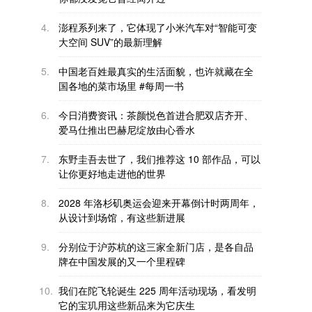
4.
澎程系列来了，它体现了小米汽车对“智能可变
大空间 SUV”的最新理解
5.
中国老百姓最真实的生活面貌，也许就藏在全
国各地的菜市场里 #每周一书
6.
今日消费资讯：茶颜悦色首进合肥双店齐开、
爱马仕推出巴赫尼绽放由心香水
7.
东野圭吾去世了，我们推荐这 10 部作品，可以
让你更好地走进他的世界
8.
2028 年洛杉矶奥运会迎来开幕倒计时两周年，
从设计到场馆，有这些新进展
9.
分别位于沪苏杭的这三家全新门店，是各自品
牌在中国发展的又一个里程碑
10.
我们在陀飞轮诞生 225 周年活动现场，看发明
它的宝玑用这些新品来为它庆生