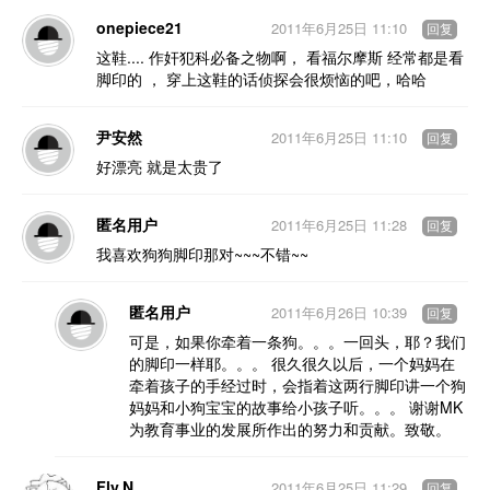
onepiece21
2011年6月25日 11:10
回复
这鞋.... 作奸犯科必备之物啊， 看福尔摩斯 经常都是看
脚印的 ， 穿上这鞋的话侦探会很烦恼的吧，哈哈
尹安然
2011年6月25日 11:10
回复
好漂亮 就是太贵了
匿名用户
2011年6月25日 11:28
回复
我喜欢狗狗脚印那对~~~不错~~
匿名用户
2011年6月26日 10:39
回复
可是，如果你牵着一条狗。。。一回头，耶？我们
的脚印一样耶。。。 很久很久以后，一个妈妈在
牵着孩子的手经过时，会指着这两行脚印讲一个狗
妈妈和小狗宝宝的故事给小孩子听。。。 谢谢MK
为教育事业的发展所作出的努力和贡献。致敬。
Fly.N
2011年6月25日 11:29
回复