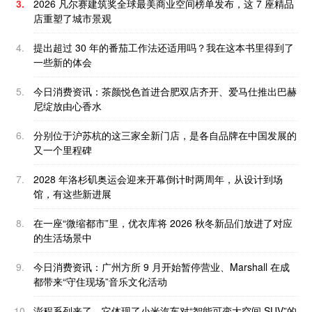
3.
2026 凡尔赛建筑奖全球最美商业空间榜单发布，这 7 座精品
店重塑了城市景观
4.
提出超过 30 年的番茄工作法还适用吗？我在这本书里得到了
一些新的体会
5.
今日消费资讯：茶颜悦色首进合肥双店齐开、爱马仕推出巴赫
尼绽放由心香水
6.
分别位于沪苏杭的这三家全新门店，是各自品牌在中国发展的
又一个里程碑
7.
2028 年洛杉矶奥运会迎来开幕倒计时两周年，从设计到场
馆，有这些新进展
8.
在一座“微缩都市”里，优衣库将 2026 秋冬新品们放进了对应
的生活场景中
9.
今日消费资讯：广州方所 9 月开始暂停营业、Marshall 在成
都带来“守住现场”音乐文化活动
10.
澎程系列来了，它体现了小米汽车对“智能可变大空间 SUV”的