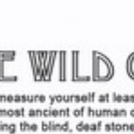
话题
专题
|
攻略
|
快消
|
时尚
|
智能
|
娱乐
|
运动
|
生活
|
设计
|
今日消费资讯
|
实验室带你过周末
|
实验室带你过假期
|
市月报
|
每周鞋报
|
实验室数字
|
新鲜社会人
实验室TV