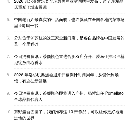
4.
2026 凡尔赛建筑奖全球最美商业空间榜单发布，这 7 座精品
店重塑了城市景观
5.
中国老百姓最真实的生活面貌，也许就藏在全国各地的菜市场
里 #每周一书
6.
分别位于沪苏杭的这三家全新门店，是各自品牌在中国发展的
又一个里程碑
7.
今日消费资讯：茶颜悦色首进合肥双店齐开、爱马仕推出巴赫
尼绽放由心香水
8.
2028 年洛杉矶奥运会迎来开幕倒计时两周年，从设计到场
馆，有这些新进展
9.
今日消费资讯：茶颜悦色即将进入广州、杨紫出任 Pomellato
全球品牌代言人
10.
东野圭吾去世了，我们推荐这 10 部作品，可以让你更好地走
进他的世界