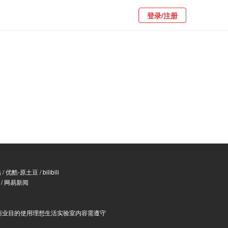
登录/注册
酷
/
优酷-原土豆
/
bilibili
/
网易新闻
商业目的使用理想生活实验室内容需遵守