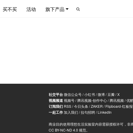
买不买
活动
旗下产品
社交平台
微信公众号
/
小红书
/
微博
/
豆瓣
/
X
视频频道
视频号
/
腾讯视频-创作中心
/
腾讯视频
/
优
订阅我们
RSS
/
今日头条
/
ZAKER
/
Flipboard-红板报
一起工作
加入我们
/
拉勾招聘
/
LinkedIn
商业目的使用理想生活实验室内容需获授权许可，非
CC BY-NC-ND 4.0 规范
。