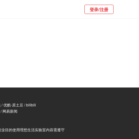
登录/注册
酷
/
优酷-原土豆
/
bilibili
/
网易新闻
商业目的使用理想生活实验室内容需遵守