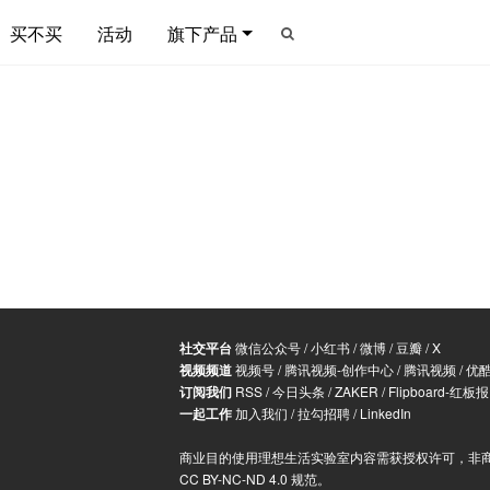
买不买
活动
旗下产品
社交平台
微信公众号
/
小红书
/
微博
/
豆瓣
/
X
视频频道
视频号
/
腾讯视频-创作中心
/
腾讯视频
/
优
订阅我们
RSS
/
今日头条
/
ZAKER
/
Flipboard-红板报
一起工作
加入我们
/
拉勾招聘
/
LinkedIn
商业目的使用理想生活实验室内容需获授权许可，非
CC BY-NC-ND 4.0 规范
。