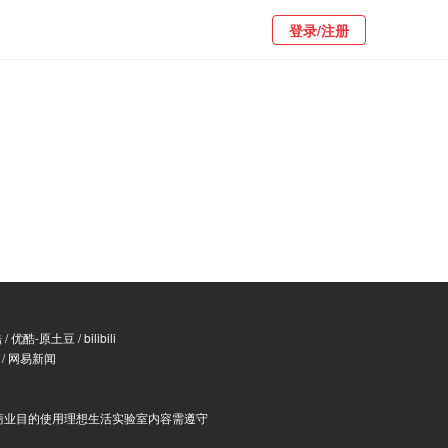
登录/注册
酷
/
优酷-原土豆
/
bilibili
/
网易新闻
商业目的使用理想生活实验室内容需遵守