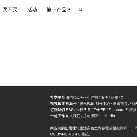
买不买
活动
旗下产品
社交平台
微信公众号
/
小红书
/
微博
/
豆瓣
/
X
视频频道
视频号
/
腾讯视频-创作中心
/
腾讯视频
/
优
订阅我们
RSS
/
今日头条
/
ZAKER
/
Flipboard-红板报
一起工作
加入我们
/
拉勾招聘
/
LinkedIn
商业目的使用理想生活实验室内容需获授权许可，非
CC BY-NC-ND 4.0 规范
。