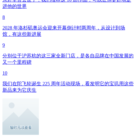
进他的世界
8
2028 年洛杉矶奥运会迎来开幕倒计时两周年，从设计到场
馆，有这些新进展
9
分别位于沪苏杭的这三家全新门店，是各自品牌在中国发展的
又一个里程碑
10
我们在陀飞轮诞生 225 周年活动现场，看发明它的宝玑用这些
新品来为它庆生