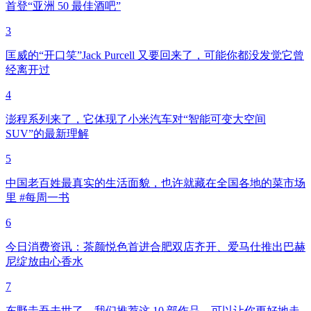
首登“亚洲 50 最佳酒吧”
3
匡威的“开口笑”Jack Purcell 又要回来了，可能你都没发觉它曾
经离开过
4
澎程系列来了，它体现了小米汽车对“智能可变大空间
SUV”的最新理解
5
中国老百姓最真实的生活面貌，也许就藏在全国各地的菜市场
里 #每周一书
6
今日消费资讯：茶颜悦色首进合肥双店齐开、爱马仕推出巴赫
尼绽放由心香水
7
东野圭吾去世了，我们推荐这 10 部作品，可以让你更好地走