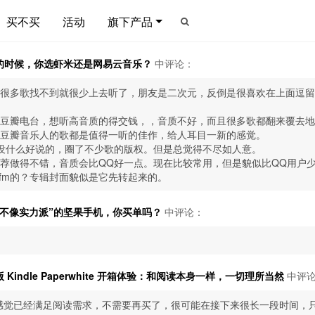
买不买
活动
旗下产品
的时候，你选虾米还是网易云音乐？
中评论：
很多歌找不到就很少上去听了，朋友是二次元，反倒是很喜欢在上面逗留
豆瓣电台，想听高音质的得交钱，，音质不好，而且很多歌都翻来覆去地
豆瓣音乐人的歌都是值得一听的佳作，给人耳目一新的感觉。
没什么好说的，圈了不少歌的版权。但是总觉得不尽如人意。
荐做得不错，音质会比QQ好一点。现在比较常用，但是貌似比QQ用户
g.fm的？专辑封面貌似是它先转起来的。
得不像实力派”的坚果手机，你买单吗？
中评论：
 Kindle Paperwhite 开箱体验：和阅读本身一样，一切理所当然
中评
，感觉已经满足阅读需求，不需要再买了，很可能在接下来很长一段时间，