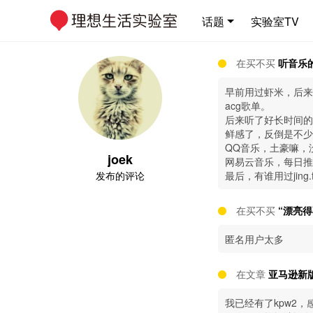
话题
实验室TV
在买不买
听音乐
早前用过虾米，后来
acg歌单。
后来听了好长时间的
鲜感了，反倒是不少
QQ音乐，土豪嘛，
joek
网易云音乐，每日推
发布的评论
最后，有谁用过jin
在买不买
“漂亮
匿名用户太多
在文章
亚马逊新版
我已经有了kpw2