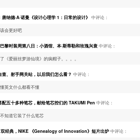
唐纳德·A·诺曼《设计心理学 1：日常的设计》
中评论：
该会更好吧
秋冬巴黎时装周第八日：小酒馆、本·斯蒂勒和玫瑰兴衰
中评论：
了《爱丽丝梦游仙境》的疯帽子。。。。
自查、射手网关站，以后我们怎么看？
中评论：
懂英文什么都看不懂
配五十多种笔芯，献给笔芯控们的 TAKUMI Pen
中评论：
不知道它装了什么笔芯
0 双经典，NIKE 《Genealogy of Innovation》短片出炉
中评论：