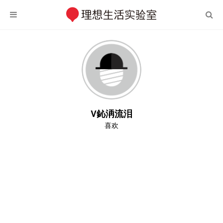
V鈊洅流泪
喜欢