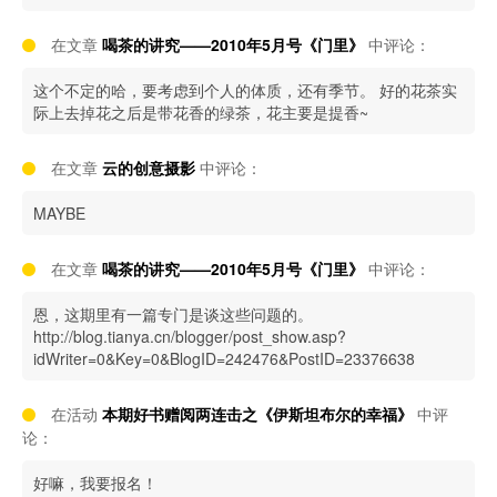
在文章
喝茶的讲究——2010年5月号《门里》
中评论：
这个不定的哈，要考虑到个人的体质，还有季节。 好的花茶实
际上去掉花之后是带花香的绿茶，花主要是提香~
在文章
云的创意摄影
中评论：
MAYBE
在文章
喝茶的讲究——2010年5月号《门里》
中评论：
恩，这期里有一篇专门是谈这些问题的。
http://blog.tianya.cn/blogger/post_show.asp?
idWriter=0&Key=0&BlogID=242476&PostID=23376638
在活动
本期好书赠阅两连击之《伊斯坦布尔的幸福》
中评
论：
好嘛，我要报名！