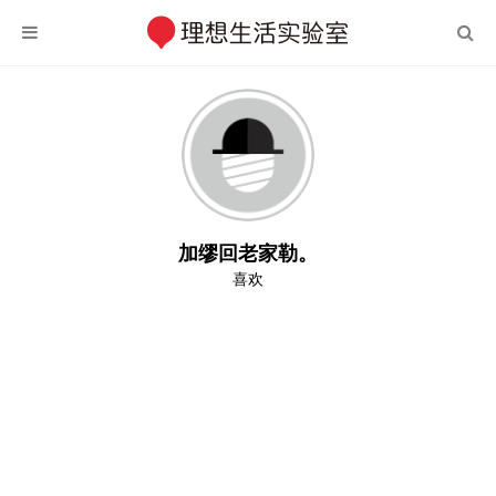
加缪回老家勒。
喜欢