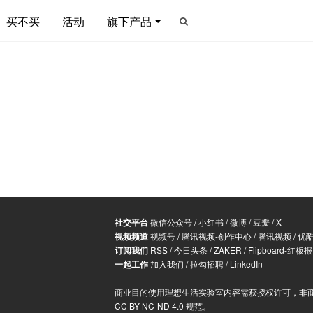
买不买
活动
旗下产品
社交平台
微信公众号
/
小红书
/
微博
/
豆瓣
/
X
视频频道
视频号
/
腾讯视频-创作中心
/
腾讯视频
/
优
订阅我们
RSS
/
今日头条
/
ZAKER
/
Flipboard-红板报
一起工作
加入我们
/
拉勾招聘
/
LinkedIn
商业目的使用理想生活实验室内容需获授权许可，非
CC BY-NC-ND 4.0 规范
。