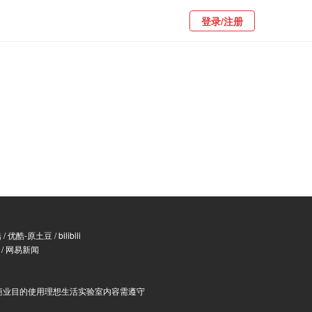
登录/注册
酷
/
优酷-原土豆
/
bilibili
/
网易新闻
商业目的使用理想生活实验室内容需遵守