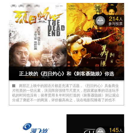
214
人
参与投票
正上映的《烈日灼心》和《刺客聂隐娘》你选
两部正上映中的国语片都是充满了话题，《烈日灼心》具备商业
谁？
片性质的一切元素，演员阵容强情节尺度大，想跟紧故事的话连玩手
机的时间也没有；侯孝贤用 8 年时间打造的《刺客聂隐娘》则让观众
分成了褒贬不一的两派，评价极高有之，说在电影院睡着了的也不
少。两部风格各异的电影，你会给哪一部投票呢？
145
人