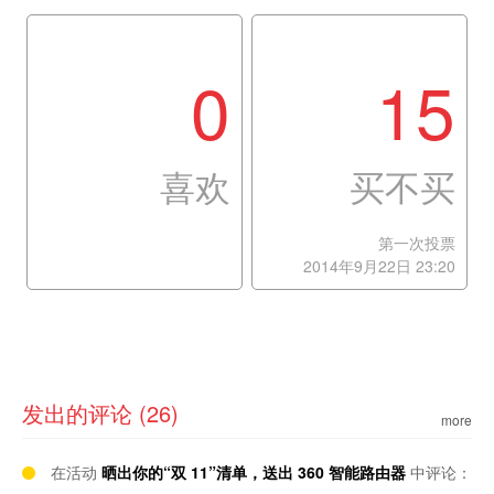
0
15
喜欢
买不买
第一次投票
2014年9月22日 23:20
发出的评论 (26)
more
在活动
晒出你的“双 11”清单，送出 360 智能路由器
中评论：