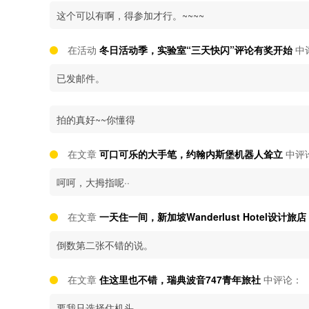
这个可以有啊，得参加才行。~~~~
在活动
冬日活动季，实验室“三天快闪”评论有奖开始
中
已发邮件。
拍的真好~~你懂得
在文章
可口可乐的大手笔，约翰内斯堡机器人耸立
中评
呵呵，大拇指呢··
在文章
一天住一间，新加坡Wanderlust Hotel设计旅店
倒数第二张不错的说。
在文章
住这里也不错，瑞典波音747青年旅社
中评论：
要我只选择住机头。