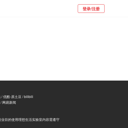
登录/注册
酷
/
优酷-原土豆
/
bilibili
/
网易新闻
商业目的使用理想生活实验室内容需遵守