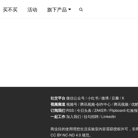
买不买
活动
旗下产品
社交平台
微信公众号
/
小红书
/
微博
/
豆瓣
/
X
视频频道
视频号
/
腾讯视频-创作中心
/
腾讯视频
/
优
订阅我们
RSS
/
今日头条
/
ZAKER
/
Flipboard-红板报
一起工作
加入我们
/
拉勾招聘
/
LinkedIn
商业目的使用理想生活实验室内容需获授权许可，非
CC BY-NC-ND 4.0 规范
。