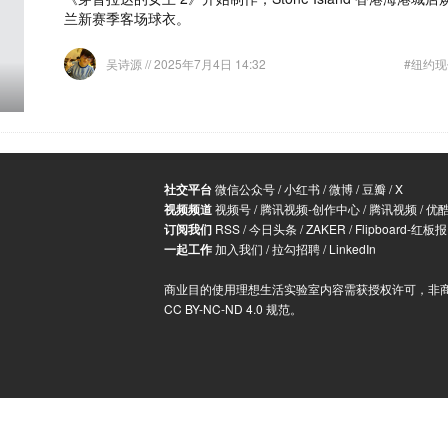
兰新赛季客场球衣。
吴诗源
// 2025年7月4日 14:32
#纽约
社交平台
微信公众号
/
小红书
/
微博
/
豆瓣
/
X
视频频道
视频号
/
腾讯视频-创作中心
/
腾讯视频
/
优
订阅我们
RSS
/
今日头条
/
ZAKER
/
Flipboard-红板报
一起工作
加入我们
/
拉勾招聘
/
LinkedIn
商业目的使用理想生活实验室内容需获授权许可，非
CC BY-NC-ND 4.0 规范
。