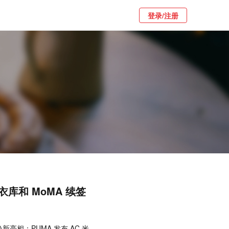
登录/注册
库和 MoMA 续签
焕新亮相；PUMA 发布 AC 米