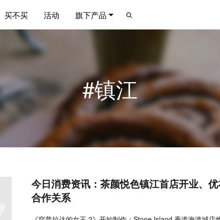
买不买
活动
旗下产品
#镇江
今日消费资讯：茶颜悦色镇江首店开业、优衣
合作关系
《穿普拉达的女王 2》开始制作；Stone Island 香港海港城店