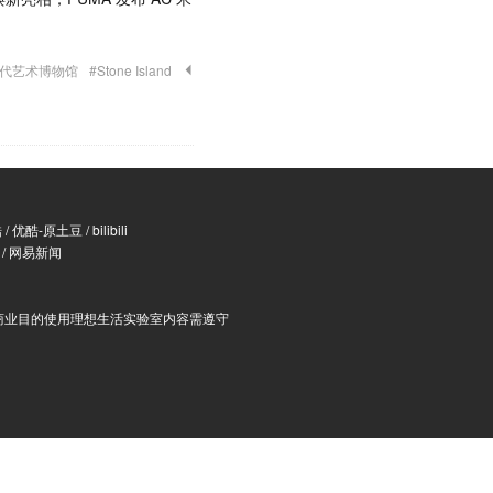
现代艺术博物馆
#Stone Island
酷
/
优酷-原土豆
/
bilibili
/
网易新闻
商业目的使用理想生活实验室内容需遵守