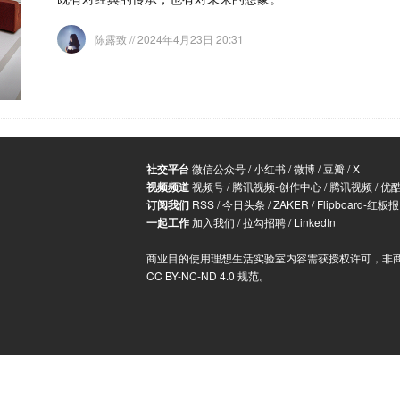
陈露致
// 2024年4月23日 20:31
社交平台
微信公众号
/
小红书
/
微博
/
豆瓣
/
X
视频频道
视频号
/
腾讯视频-创作中心
/
腾讯视频
/
优
订阅我们
RSS
/
今日头条
/
ZAKER
/
Flipboard-红板报
一起工作
加入我们
/
拉勾招聘
/
LinkedIn
商业目的使用理想生活实验室内容需获授权许可，非
CC BY-NC-ND 4.0 规范
。