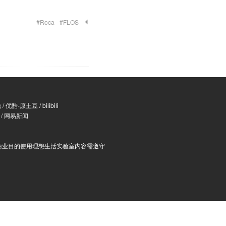
#Roca
#FLOS
酷
/
优酷-原土豆
/
bilibili
/
网易新闻
商业目的使用理想生活实验室内容需遵守