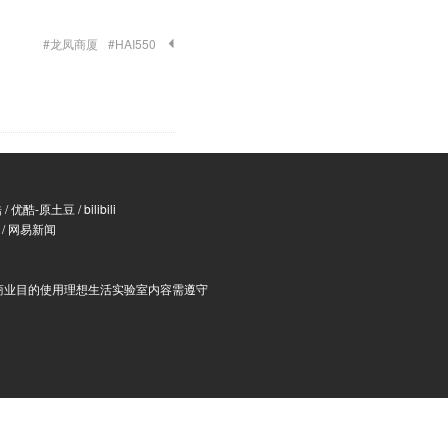
#龙凤商厦
#HAI550
酷
/
优酷-原土豆
/
bilibili
/
网易新闻
商业目的使用理想生活实验室内容需遵守