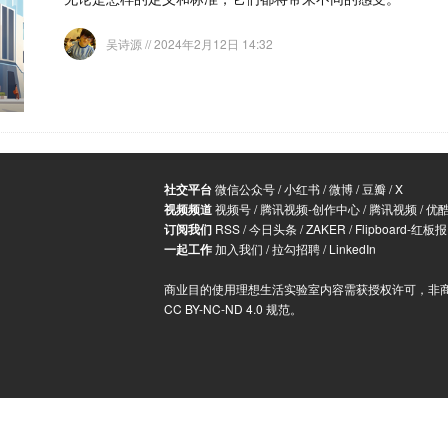
吴诗源
// 2024年2月12日 14:32
社交平台
微信公众号
/
小红书
/
微博
/
豆瓣
/
X
视频频道
视频号
/
腾讯视频-创作中心
/
腾讯视频
/
优
订阅我们
RSS
/
今日头条
/
ZAKER
/
Flipboard-红板报
一起工作
加入我们
/
拉勾招聘
/
LinkedIn
商业目的使用理想生活实验室内容需获授权许可，非
CC BY-NC-ND 4.0 规范
。