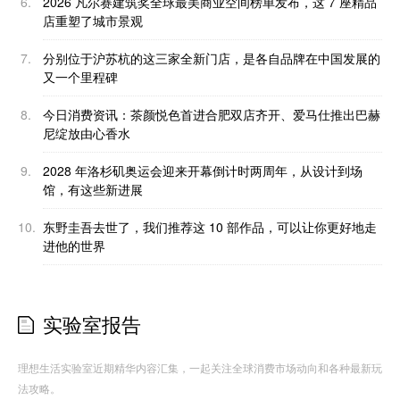
6.
2026 凡尔赛建筑奖全球最美商业空间榜单发布，这 7 座精品
店重塑了城市景观
7.
分别位于沪苏杭的这三家全新门店，是各自品牌在中国发展的
又一个里程碑
8.
今日消费资讯：茶颜悦色首进合肥双店齐开、爱马仕推出巴赫
尼绽放由心香水
9.
2028 年洛杉矶奥运会迎来开幕倒计时两周年，从设计到场
馆，有这些新进展
10.
东野圭吾去世了，我们推荐这 10 部作品，可以让你更好地走
进他的世界
实验室报告
理想生活实验室近期精华内容汇集，一起关注全球消费市场动向和各种最新玩
法攻略。