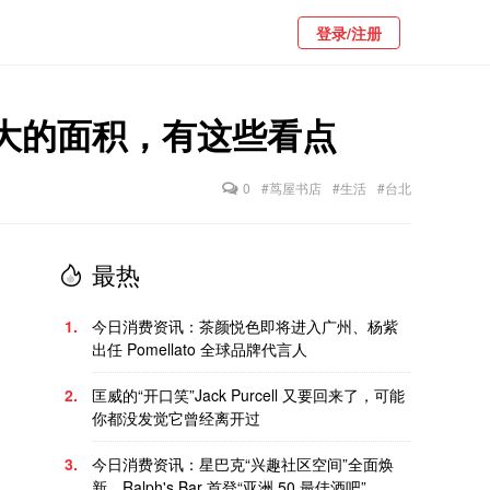
登录/注册
，不大的面积，有这些看点
0
#茑屋书店
#生活
#台北
最热
1.
今日消费资讯：茶颜悦色即将进入广州、杨紫
出任 Pomellato 全球品牌代言人
2.
匡威的“开口笑”Jack Purcell 又要回来了，可能
你都没发觉它曾经离开过
3.
今日消费资讯：星巴克“兴趣社区空间”全面焕
新、Ralph's Bar 首登“亚洲 50 最佳酒吧”