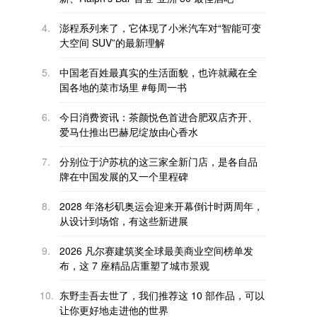
4.
澎程系列来了，它体现了小米汽车对“智能可变
大空间 SUV”的最新理解
5.
中国老百姓最真实的生活面貌，也许就藏在全
国各地的菜市场里 #每周一书
6.
今日消费资讯：茶颜悦色首进合肥双店齐开、
爱马仕推出巴赫尼绽放由心香水
7.
分别位于沪苏杭的这三家全新门店，是各自品
牌在中国发展的又一个里程碑
8.
2028 年洛杉矶奥运会迎来开幕倒计时两周年，
从设计到场馆，有这些新进展
9.
2026 凡尔赛建筑奖全球最美商业空间榜单发
布，这 7 座精品店重塑了城市景观
10.
东野圭吾去世了，我们推荐这 10 部作品，可以
让你更好地走进他的世界