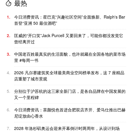
最热
1.
今日消费资讯：星巴克“兴趣社区空间”全面焕新、Ralph's Bar
首登“亚洲 50 最佳酒吧”
2.
匡威的“开口笑”Jack Purcell 又要回来了，可能你都没发觉它
曾经离开过
3.
中国老百姓最真实的生活面貌，也许就藏在全国各地的菜市场
里 #每周一书
4.
2026 凡尔赛建筑奖全球最美商业空间榜单发布，这 7 座精品
店重塑了城市景观
5.
分别位于沪苏杭的这三家全新门店，是各自品牌在中国发展的
又一个里程碑
6.
今日消费资讯：茶颜悦色首进合肥双店齐开、爱马仕推出巴赫
尼绽放由心香水
7.
2028 年洛杉矶奥运会迎来开幕倒计时两周年，从设计到场