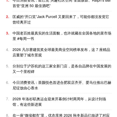
1.
今日消费资讯：星巴克“兴趣社区空间”全面焕新、Ralph's Bar
首登“亚洲 50 最佳酒吧”
2.
匡威的“开口笑”Jack Purcell 又要回来了，可能你都没发觉它
曾经离开过
3.
中国老百姓最真实的生活面貌，也许就藏在全国各地的菜市场
里 #每周一书
4.
2026 凡尔赛建筑奖全球最美商业空间榜单发布，这 7 座精品
店重塑了城市景观
5.
分别位于沪苏杭的这三家全新门店，是各自品牌在中国发展的
又一个里程碑
6.
今日消费资讯：茶颜悦色首进合肥双店齐开、爱马仕推出巴赫
尼绽放由心香水
7.
2028 年洛杉矶奥运会迎来开幕倒计时两周年，从设计到场
馆，有这些新进展
8.
在一座“微缩都市”里，优衣库将 2026 秋冬新品们放进了对应