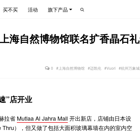
买不买
活动
旗下产品
上海自然博物馆联名扩香晶石礼盒、He
0
#上海自然博物馆
#迈凯伦
#Vuori
#杭州万象城
来速”店开业
特杰赫拉省
Mutlaa Al Jahra Mall
开出新店，店铺由日本设
ve Thru），但又做了包括大面积玻璃幕墙在内的室内空