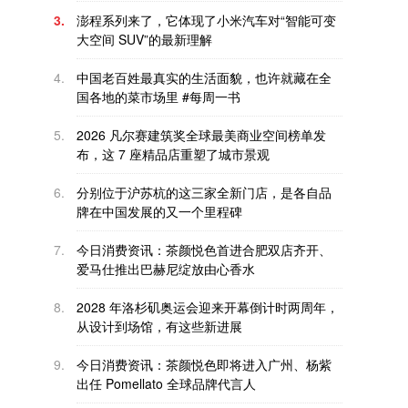
3.
澎程系列来了，它体现了小米汽车对“智能可变
大空间 SUV”的最新理解
4.
中国老百姓最真实的生活面貌，也许就藏在全
国各地的菜市场里 #每周一书
5.
2026 凡尔赛建筑奖全球最美商业空间榜单发
布，这 7 座精品店重塑了城市景观
6.
分别位于沪苏杭的这三家全新门店，是各自品
牌在中国发展的又一个里程碑
7.
今日消费资讯：茶颜悦色首进合肥双店齐开、
爱马仕推出巴赫尼绽放由心香水
8.
2028 年洛杉矶奥运会迎来开幕倒计时两周年，
从设计到场馆，有这些新进展
9.
今日消费资讯：茶颜悦色即将进入广州、杨紫
出任 Pomellato 全球品牌代言人