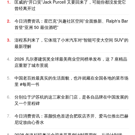
1.
匡威的“开口笑”Jack Purcell 又要回来了，可能你都没发觉它
曾经离开过
2.
今日消费资讯：星巴克“兴趣社区空间”全面焕新、Ralph's Bar
首登“亚洲 50 最佳酒吧”
3.
澎程系列来了，它体现了小米汽车对“智能可变大空间 SUV”的
最新理解
4.
2026 凡尔赛建筑奖全球最美商业空间榜单发布，这 7 座精品
店重塑了城市景观
5.
中国老百姓最真实的生活面貌，也许就藏在全国各地的菜市场
里 #每周一书
6.
分别位于沪苏杭的这三家全新门店，是各自品牌在中国发展的
又一个里程碑
7.
今日消费资讯：茶颜悦色首进合肥双店齐开、爱马仕推出巴赫
尼绽放由心香水
8.
2028 年洛杉矶奥运会迎来开幕倒计时两周年，从设计到场