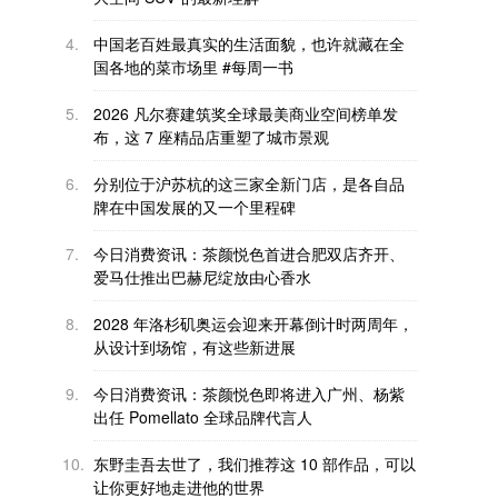
4.
中国老百姓最真实的生活面貌，也许就藏在全
国各地的菜市场里 #每周一书
5.
2026 凡尔赛建筑奖全球最美商业空间榜单发
布，这 7 座精品店重塑了城市景观
6.
分别位于沪苏杭的这三家全新门店，是各自品
牌在中国发展的又一个里程碑
7.
今日消费资讯：茶颜悦色首进合肥双店齐开、
爱马仕推出巴赫尼绽放由心香水
8.
2028 年洛杉矶奥运会迎来开幕倒计时两周年，
从设计到场馆，有这些新进展
9.
今日消费资讯：茶颜悦色即将进入广州、杨紫
出任 Pomellato 全球品牌代言人
10.
东野圭吾去世了，我们推荐这 10 部作品，可以
让你更好地走进他的世界