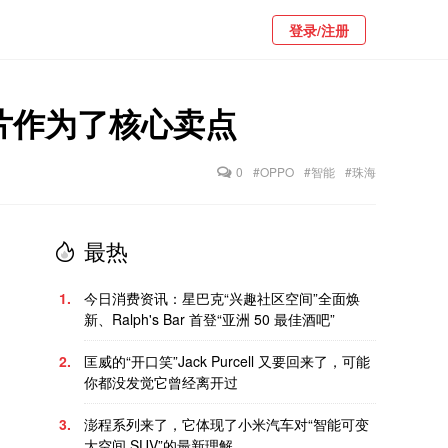
登录/注册
片作为了核心卖点
0
#OPPO
#智能
#珠海
最热
1.
今日消费资讯：星巴克“兴趣社区空间”全面焕
新、Ralph's Bar 首登“亚洲 50 最佳酒吧”
2.
匡威的“开口笑”Jack Purcell 又要回来了，可能
你都没发觉它曾经离开过
3.
澎程系列来了，它体现了小米汽车对“智能可变
大空间 SUV”的最新理解