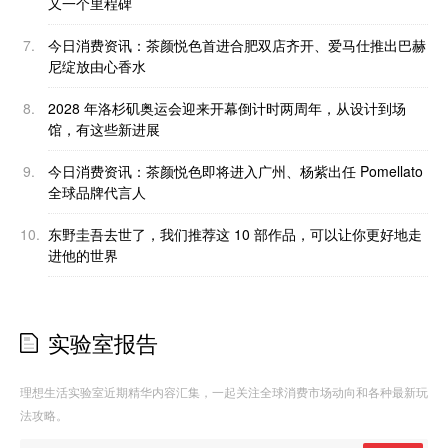
又一个里程碑
7.
今日消费资讯：茶颜悦色首进合肥双店齐开、爱马仕推出巴赫
尼绽放由心香水
8.
2028 年洛杉矶奥运会迎来开幕倒计时两周年，从设计到场
馆，有这些新进展
9.
今日消费资讯：茶颜悦色即将进入广州、杨紫出任 Pomellato
全球品牌代言人
10.
东野圭吾去世了，我们推荐这 10 部作品，可以让你更好地走
进他的世界
实验室报告
理想生活实验室近期精华内容汇集，一起关注全球消费市场动向和各种最新玩
法攻略。