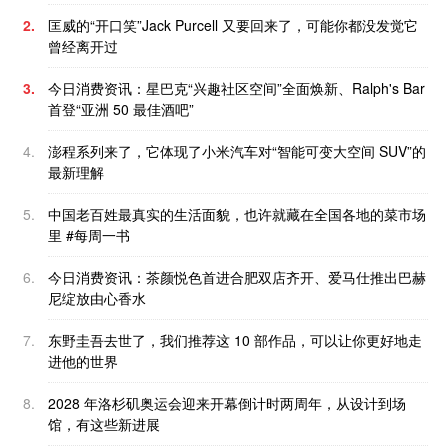
2.
匡威的“开口笑”Jack Purcell 又要回来了，可能你都没发觉它
曾经离开过
3.
今日消费资讯：星巴克“兴趣社区空间”全面焕新、Ralph's Bar
首登“亚洲 50 最佳酒吧”
4.
澎程系列来了，它体现了小米汽车对“智能可变大空间 SUV”的
最新理解
5.
中国老百姓最真实的生活面貌，也许就藏在全国各地的菜市场
里 #每周一书
6.
今日消费资讯：茶颜悦色首进合肥双店齐开、爱马仕推出巴赫
尼绽放由心香水
7.
东野圭吾去世了，我们推荐这 10 部作品，可以让你更好地走
进他的世界
8.
2028 年洛杉矶奥运会迎来开幕倒计时两周年，从设计到场
馆，有这些新进展