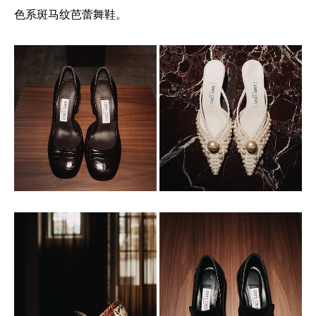
色系斑马纹芭蕾舞鞋。