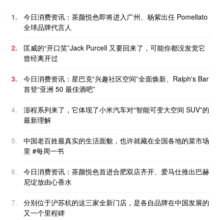
1.
今日消费资讯：茶颜悦色即将进入广州、杨紫出任 Pomellato
全球品牌代言人
2.
匡威的“开口笑”Jack Purcell 又要回来了，可能你都没发觉它
曾经离开过
3.
今日消费资讯：星巴克“兴趣社区空间”全面焕新、Ralph's Bar
首登“亚洲 50 最佳酒吧”
4.
澎程系列来了，它体现了小米汽车对“智能可变大空间 SUV”的
最新理解
5.
中国老百姓最真实的生活面貌，也许就藏在全国各地的菜市场
里 #每周一书
6.
今日消费资讯：茶颜悦色首进合肥双店齐开、爱马仕推出巴赫
尼绽放由心香水
7.
分别位于沪苏杭的这三家全新门店，是各自品牌在中国发展的
又一个里程碑