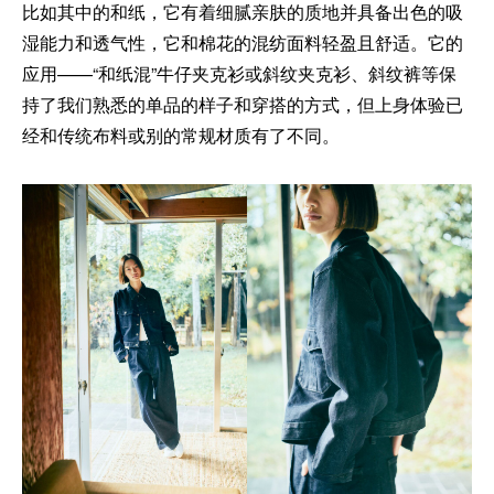
比如其中的和纸，它有着细腻亲肤的质地并具备出色的吸
湿能力和透气性，它和棉花的混纺面料轻盈且舒适。它的
应用——“和纸混”牛仔夹克衫或斜纹夹克衫、斜纹裤等保
持了我们熟悉的单品的样子和穿搭的方式，但上身体验已
经和传统布料或别的常规材质有了不同。