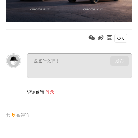
0
发布
评论前请
登录
0
共
条评论