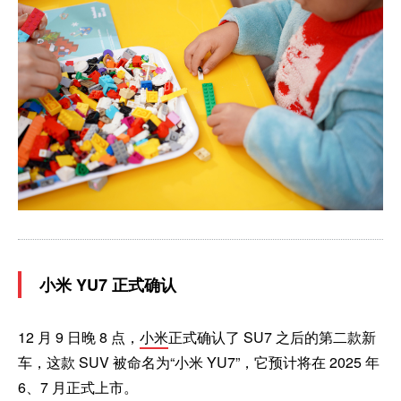
小米 YU7 正式确认
12 月 9 日晚 8 点，
小米
正式确认了 SU7 之后的第二款新
车，这款 SUV 被命名为“小米 YU7”，它预计将在 2025 年
6、7 月正式上市。