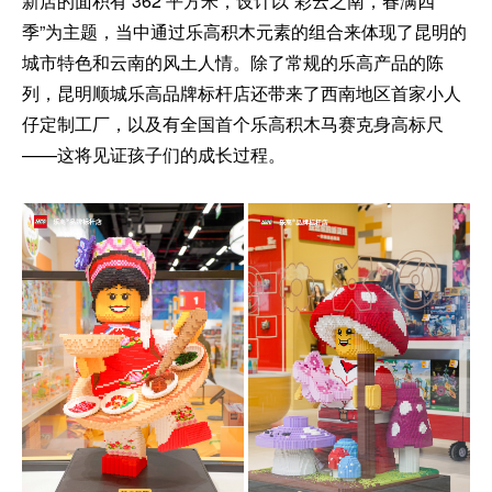
新店的面积有 362 平方米，设计以“彩云之南，春满四
季”为主题，当中通过乐高积木元素的组合来体现了昆明的
城市特色和云南的风土人情。除了常规的乐高产品的陈
列，昆明顺城乐高品牌标杆店还带来了西南地区首家小人
仔定制工厂，以及有全国首个乐高积木马赛克身高标尺
——这将见证孩子们的成长过程。