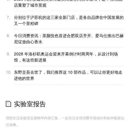
店重塑了城市景观
7.
分别位于沪苏杭的这三家全新门店，是各自品牌在中国发展的
又一个里程碑
8.
今日消费资讯：茶颜悦色首进合肥双店齐开、爱马仕推出巴赫
尼绽放由心香水
9.
2028 年洛杉矶奥运会迎来开幕倒计时两周年，从设计到场
馆，有这些新进展
10.
东野圭吾去世了，我们推荐这 10 部作品，可以让你更好地走
进他的世界
实验室报告
理想生活实验室近期精华内容汇集，一起关注全球消费市场动向和各种最新玩
法攻略。