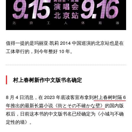
值得一提的是玛丽亚·凯莉 2014 中国巡演的北京站也是在
工体举行的，到今年整好 10 年。
村上春树新作中文版书名确定
8 月 4 日消息，在 2023 年底读客宣布拿到
村上春树时隔 6
年推出的最新长篇小说《街とその不確かな壁》
的国内版
权后，日前这本书的中文版书名已经确定为《小城与不确
定性的墙》。