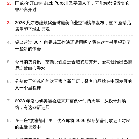
2.
匡威的“开口笑”Jack Purcell 又要回来了，可能你都没发觉它
曾经离开过
3.
2026 凡尔赛建筑奖全球最美商业空间榜单发布，这 7 座精品
店重塑了城市景观
4.
提出超过 30 年的番茄工作法还适用吗？我在这本书里得到了
一些新的体会
5.
今日消费资讯：茶颜悦色首进合肥双店齐开、爱马仕推出巴赫
尼绽放由心香水
6.
分别位于沪苏杭的这三家全新门店，是各自品牌在中国发展的
又一个里程碑
7.
2028 年洛杉矶奥运会迎来开幕倒计时两周年，从设计到场
馆，有这些新进展
8.
在一座“微缩都市”里，优衣库将 2026 秋冬新品们放进了对应
的生活场景中