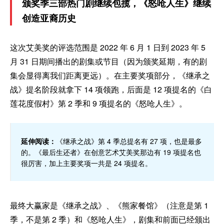
颁奖季三部热门剧继续包揽，《怒呛人生》继续
创造亚裔历史
这次艾美奖的评选范围是 2022 年 6 月 1 日到 2023 年 5
月 31 日期间播出的剧集或节目（因为颁奖延期，有的剧
集会显得离我们距离更远）。在主要奖项部分，《继承之
战》提名阶段就拿下 14 项领跑，后面是 12 项提名的《白
莲花度假村》第 2 季和 9 项提名的《怒呛人生》。
延伸阅读：
《继承之战》第 4 季总提名有 27 项，也是最多
的。《最后生还者》在创意艺术艾美奖那边有 19 项提名也
很厉害，加上主要奖项一共是 24 项提名。
最终大赢家是《继承之战》、《熊家餐馆》（注意是第 1
季，不是第 2 季）和《怒呛人生》，剧集和前面已经颁出