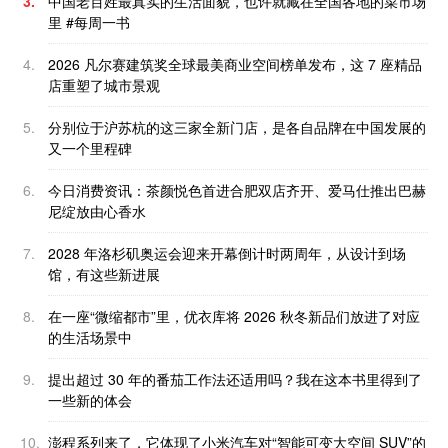
3.
中国老百姓最真实的生活面貌，也许就藏在全国各地的菜市场
里 #每周一书
4.
2026 凡尔赛建筑奖全球最美商业空间榜单发布，这 7 座精品
店重塑了城市景观
5.
分别位于沪苏杭的这三家全新门店，是各自品牌在中国发展的
又一个里程碑
6.
今日消费资讯：茶颜悦色首进合肥双店齐开、爱马仕推出巴赫
尼绽放由心香水
7.
2028 年洛杉矶奥运会迎来开幕倒计时两周年，从设计到场
馆，有这些新进展
8.
在一座“微缩都市”里，优衣库将 2026 秋冬新品们放进了对应
的生活场景中
9.
提出超过 30 年的番茄工作法还适用吗？我在这本书里得到了
一些新的体会
10.
澎程系列来了，它体现了小米汽车对“智能可变大空间 SUV”的