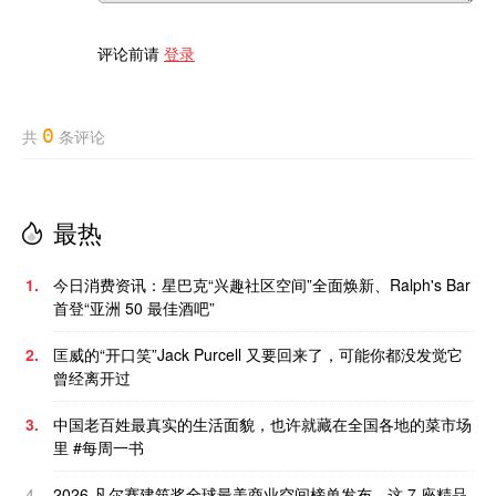
评论前请
登录
0
共
条评论
最热
1.
今日消费资讯：星巴克“兴趣社区空间”全面焕新、Ralph's Bar
首登“亚洲 50 最佳酒吧”
2.
匡威的“开口笑”Jack Purcell 又要回来了，可能你都没发觉它
曾经离开过
3.
中国老百姓最真实的生活面貌，也许就藏在全国各地的菜市场
里 #每周一书
4.
2026 凡尔赛建筑奖全球最美商业空间榜单发布，这 7 座精品