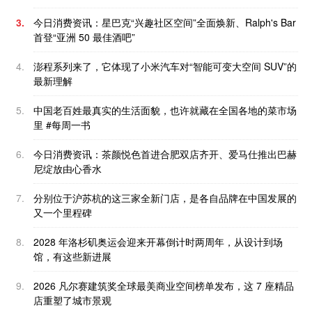
3.
今日消费资讯：星巴克“兴趣社区空间”全面焕新、Ralph's Bar
首登“亚洲 50 最佳酒吧”
4.
澎程系列来了，它体现了小米汽车对“智能可变大空间 SUV”的
最新理解
5.
中国老百姓最真实的生活面貌，也许就藏在全国各地的菜市场
里 #每周一书
6.
今日消费资讯：茶颜悦色首进合肥双店齐开、爱马仕推出巴赫
尼绽放由心香水
7.
分别位于沪苏杭的这三家全新门店，是各自品牌在中国发展的
又一个里程碑
8.
2028 年洛杉矶奥运会迎来开幕倒计时两周年，从设计到场
馆，有这些新进展
9.
2026 凡尔赛建筑奖全球最美商业空间榜单发布，这 7 座精品
店重塑了城市景观