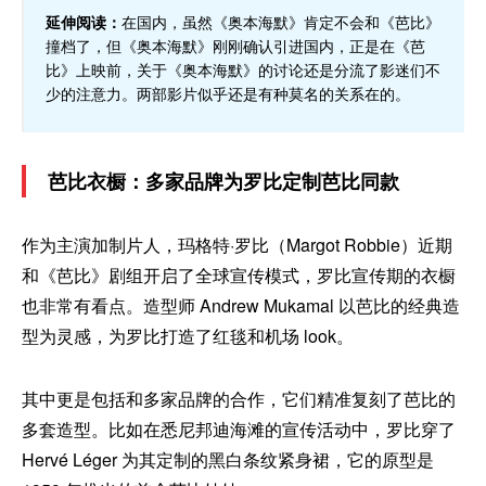
延伸阅读：
在国内，虽然《奥本海默》肯定不会和《芭比》
撞档了，但《奥本海默》刚刚确认引进国内，正是在《芭
比》上映前，关于《奥本海默》的讨论还是分流了影迷们不
少的注意力。两部影片似乎还是有种莫名的关系在的。
芭比衣橱：多家品牌为罗比定制芭比同款
作为主演加制片人，玛格特·罗比（Margot Robbie）近期
和《芭比》剧组开启了全球宣传模式，罗比宣传期的衣橱
也非常有看点。造型师 Andrew Mukamal 以芭比的经典造
型为灵感，为罗比打造了红毯和机场 look。
其中更是包括和多家品牌的合作，它们精准复刻了芭比的
多套造型。比如在悉尼邦迪海滩的宣传活动中，罗比穿了
Hervé Léger 为其定制的黑白条纹紧身裙，它的原型是