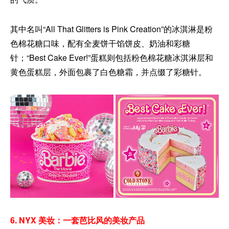
其中名叫“All That Glitters is Pink Creation”的冰淇淋是粉
色棉花糖口味，配有全麦饼干馅饼皮、奶油和彩糖
针；“Best Cake Ever!”蛋糕则包括粉色棉花糖冰淇淋层和
黄色蛋糕层，外面包裹了白色糖霜，并点缀了彩糖针。
6. NYX 美妆：一套芭比风的美妆产品