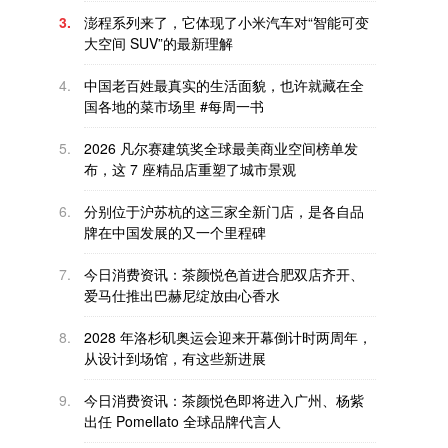
3.
澎程系列来了，它体现了小米汽车对“智能可变
大空间 SUV”的最新理解
4.
中国老百姓最真实的生活面貌，也许就藏在全
国各地的菜市场里 #每周一书
5.
2026 凡尔赛建筑奖全球最美商业空间榜单发
布，这 7 座精品店重塑了城市景观
6.
分别位于沪苏杭的这三家全新门店，是各自品
牌在中国发展的又一个里程碑
7.
今日消费资讯：茶颜悦色首进合肥双店齐开、
爱马仕推出巴赫尼绽放由心香水
8.
2028 年洛杉矶奥运会迎来开幕倒计时两周年，
从设计到场馆，有这些新进展
9.
今日消费资讯：茶颜悦色即将进入广州、杨紫
出任 Pomellato 全球品牌代言人