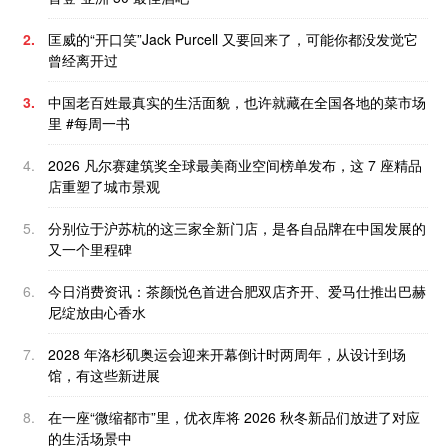
2.
匡威的“开口笑”Jack Purcell 又要回来了，可能你都没发觉它
曾经离开过
3.
中国老百姓最真实的生活面貌，也许就藏在全国各地的菜市场
里 #每周一书
4.
2026 凡尔赛建筑奖全球最美商业空间榜单发布，这 7 座精品
店重塑了城市景观
5.
分别位于沪苏杭的这三家全新门店，是各自品牌在中国发展的
又一个里程碑
6.
今日消费资讯：茶颜悦色首进合肥双店齐开、爱马仕推出巴赫
尼绽放由心香水
7.
2028 年洛杉矶奥运会迎来开幕倒计时两周年，从设计到场
馆，有这些新进展
8.
在一座“微缩都市”里，优衣库将 2026 秋冬新品们放进了对应
的生活场景中