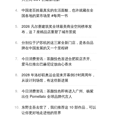
4.
中国老百姓最真实的生活面貌，也许就藏在全
国各地的菜市场里 #每周一书
5.
2026 凡尔赛建筑奖全球最美商业空间榜单发
布，这 7 座精品店重塑了城市景观
6.
分别位于沪苏杭的这三家全新门店，是各自品
牌在中国发展的又一个里程碑
7.
今日消费资讯：茶颜悦色首进合肥双店齐开、
爱马仕推出巴赫尼绽放由心香水
8.
2028 年洛杉矶奥运会迎来开幕倒计时两周年，
从设计到场馆，有这些新进展
9.
今日消费资讯：茶颜悦色即将进入广州、杨紫
出任 Pomellato 全球品牌代言人
10.
东野圭吾去世了，我们推荐这 10 部作品，可以
让你更好地走进他的世界