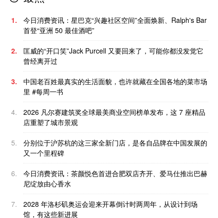
1.
今日消费资讯：星巴克“兴趣社区空间”全面焕新、Ralph's Bar
首登“亚洲 50 最佳酒吧”
2.
匡威的“开口笑”Jack Purcell 又要回来了，可能你都没发觉它
曾经离开过
3.
中国老百姓最真实的生活面貌，也许就藏在全国各地的菜市场
里 #每周一书
4.
2026 凡尔赛建筑奖全球最美商业空间榜单发布，这 7 座精品
店重塑了城市景观
5.
分别位于沪苏杭的这三家全新门店，是各自品牌在中国发展的
又一个里程碑
6.
今日消费资讯：茶颜悦色首进合肥双店齐开、爱马仕推出巴赫
尼绽放由心香水
7.
2028 年洛杉矶奥运会迎来开幕倒计时两周年，从设计到场
馆，有这些新进展