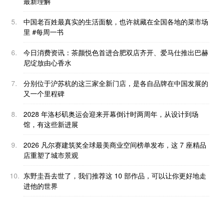
最新理解
5.
中国老百姓最真实的生活面貌，也许就藏在全国各地的菜市场
里 #每周一书
6.
今日消费资讯：茶颜悦色首进合肥双店齐开、爱马仕推出巴赫
尼绽放由心香水
7.
分别位于沪苏杭的这三家全新门店，是各自品牌在中国发展的
又一个里程碑
8.
2028 年洛杉矶奥运会迎来开幕倒计时两周年，从设计到场
馆，有这些新进展
9.
2026 凡尔赛建筑奖全球最美商业空间榜单发布，这 7 座精品
店重塑了城市景观
10.
东野圭吾去世了，我们推荐这 10 部作品，可以让你更好地走
进他的世界