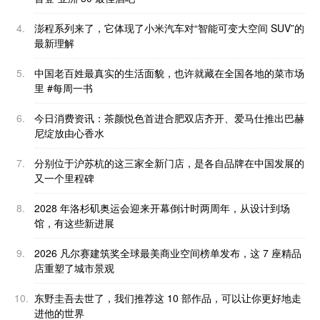
4.
澎程系列来了，它体现了小米汽车对“智能可变大空间 SUV”的
最新理解
5.
中国老百姓最真实的生活面貌，也许就藏在全国各地的菜市场
里 #每周一书
6.
今日消费资讯：茶颜悦色首进合肥双店齐开、爱马仕推出巴赫
尼绽放由心香水
7.
分别位于沪苏杭的这三家全新门店，是各自品牌在中国发展的
又一个里程碑
8.
2028 年洛杉矶奥运会迎来开幕倒计时两周年，从设计到场
馆，有这些新进展
9.
2026 凡尔赛建筑奖全球最美商业空间榜单发布，这 7 座精品
店重塑了城市景观
10.
东野圭吾去世了，我们推荐这 10 部作品，可以让你更好地走
进他的世界