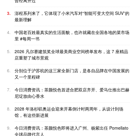
曾经离开过
3.
澎程系列来了，它体现了小米汽车对“智能可变大空间 SUV”的
最新理解
4.
中国老百姓最真实的生活面貌，也许就藏在全国各地的菜市场
里 #每周一书
5.
2026 凡尔赛建筑奖全球最美商业空间榜单发布，这 7 座精品
店重塑了城市景观
6.
分别位于沪苏杭的这三家全新门店，是各自品牌在中国发展的
又一个里程碑
7.
今日消费资讯：茶颜悦色首进合肥双店齐开、爱马仕推出巴赫
尼绽放由心香水
8.
2028 年洛杉矶奥运会迎来开幕倒计时两周年，从设计到场
馆，有这些新进展
9.
今日消费资讯：茶颜悦色即将进入广州、杨紫出任 Pomellato
全球品牌代言人