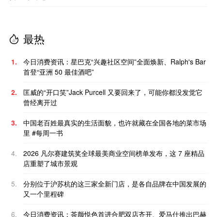
最热
1.
今日消费资讯：星巴克“兴趣社区空间”全面焕新、Ralph's Bar
首登“亚洲 50 最佳酒吧”
2.
匡威的“开口笑”Jack Purcell 又要回来了，可能你都没发觉它
曾经离开过
3.
中国老百姓最真实的生活面貌，也许就藏在全国各地的菜市场
里 #每周一书
4.
2026 凡尔赛建筑奖全球最美商业空间榜单发布，这 7 座精品
店重塑了城市景观
5.
分别位于沪苏杭的这三家全新门店，是各自品牌在中国发展的
又一个里程碑
6.
今日消费资讯：茶颜悦色首进合肥双店齐开、爱马仕推出巴赫