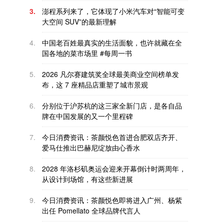
3.
澎程系列来了，它体现了小米汽车对“智能可变
大空间 SUV”的最新理解
4.
中国老百姓最真实的生活面貌，也许就藏在全
国各地的菜市场里 #每周一书
5.
2026 凡尔赛建筑奖全球最美商业空间榜单发
布，这 7 座精品店重塑了城市景观
6.
分别位于沪苏杭的这三家全新门店，是各自品
牌在中国发展的又一个里程碑
7.
今日消费资讯：茶颜悦色首进合肥双店齐开、
爱马仕推出巴赫尼绽放由心香水
8.
2028 年洛杉矶奥运会迎来开幕倒计时两周年，
从设计到场馆，有这些新进展
9.
今日消费资讯：茶颜悦色即将进入广州、杨紫
出任 Pomellato 全球品牌代言人