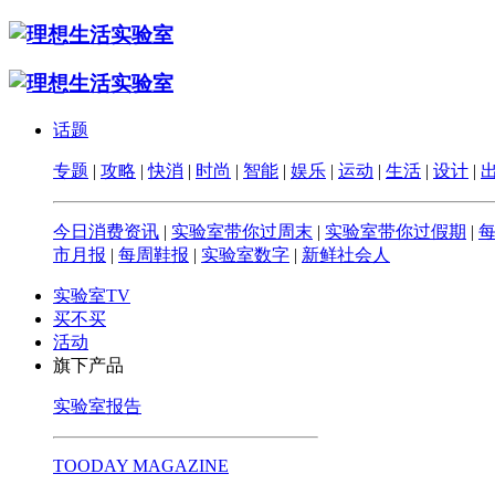
话题
专题
|
攻略
|
快消
|
时尚
|
智能
|
娱乐
|
运动
|
生活
|
设计
|
今日消费资讯
|
实验室带你过周末
|
实验室带你过假期
|
市月报
|
每周鞋报
|
实验室数字
|
新鲜社会人
实验室TV
买不买
活动
旗下产品
实验室报告
TOODAY MAGAZINE