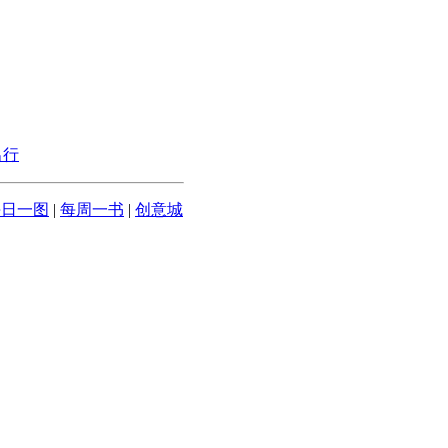
出行
每日一图
|
每周一书
|
创意城