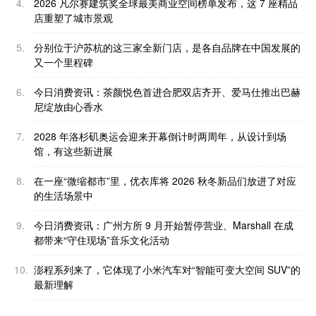
4.
2026 凡尔赛建筑奖全球最美商业空间榜单发布，这 7 座精品
店重塑了城市景观
5.
分别位于沪苏杭的这三家全新门店，是各自品牌在中国发展的
又一个里程碑
6.
今日消费资讯：茶颜悦色首进合肥双店齐开、爱马仕推出巴赫
尼绽放由心香水
7.
2028 年洛杉矶奥运会迎来开幕倒计时两周年，从设计到场
馆，有这些新进展
8.
在一座“微缩都市”里，优衣库将 2026 秋冬新品们放进了对应
的生活场景中
9.
今日消费资讯：广州方所 9 月开始暂停营业、Marshall 在成
都带来“守住现场”音乐文化活动
10.
澎程系列来了，它体现了小米汽车对“智能可变大空间 SUV”的
最新理解